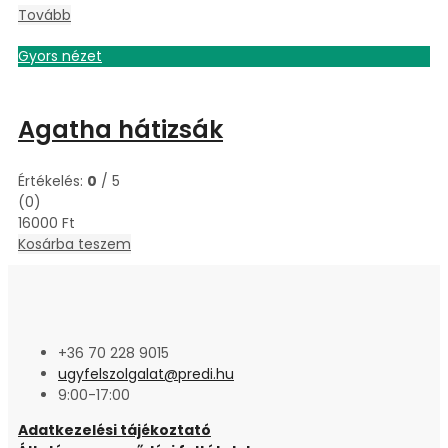
Tovább
Gyors nézet
Agatha hátizsák
Értékelés:
0
/ 5
(0)
16000
Ft
Kosárba teszem
+36 70 228 9015
ugyfelszolgalat@predi.hu
9:00-17:00
Adatkezelési tájékoztató