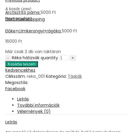
A kosár üres!
Arctisztító párna
5000
Ft
Next product
Continue Shopping
Előke+címkerongyi+rágóka
5000
Ft
16000
Ft
Már csak 2 db van raktáron
Réka hátizsák quantity
Kosárba teszem
Kedvencekhez
Cikkszám:
reka_001
Kategória:
Táskák
Megosztás:
Facebook
Leírás
További információk
Vélemények (0)
Leírás