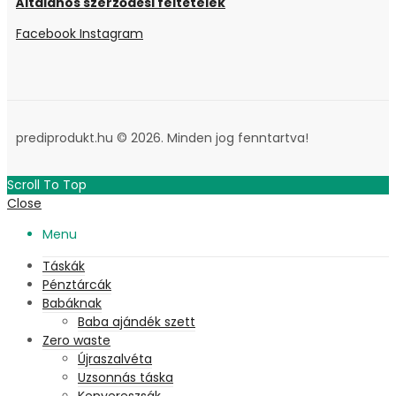
Általános szerződési feltételek
Facebook
Instagram
prediprodukt.hu © 2026. Minden jog fenntartva!
Scroll To Top
Close
Menu
Táskák
Pénztárcák
Babáknak
Baba ajándék szett
Zero waste
Újraszalvéta
Uzsonnás táska
Kenyereszsák