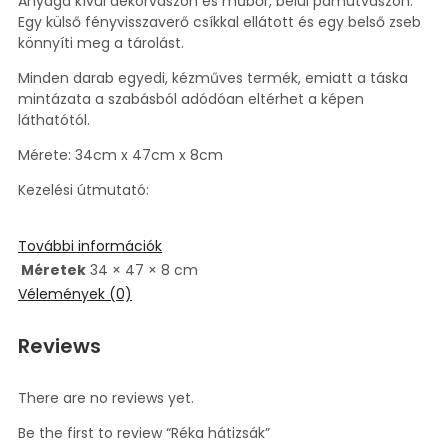
Anyaga kívül dekorvászon és műbőr, belül pamutvászon.
Egy külső fényvisszaverő csíkkal ellátott és egy belső zseb
könnyíti meg a tárolást.
Minden darab egyedi, kézműves termék, emiatt a táska
mintázata a szabásból adódóan eltérhet a képen
láthatótól.
Mérete: 34cm x 47cm x 8cm
Kezelési útmutató:
További információk
Méretek
34 × 47 × 8 cm
Vélemények (0)
Reviews
There are no reviews yet.
Be the first to review “Réka hátizsák”