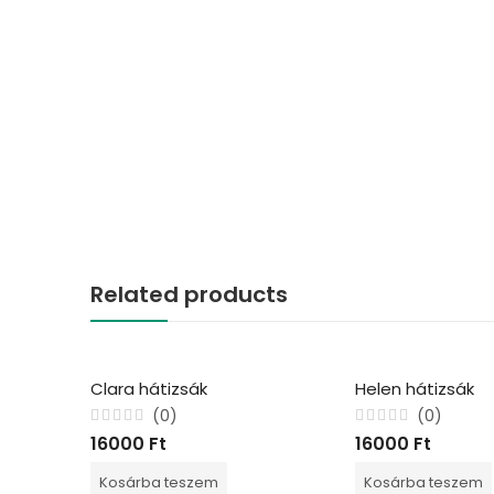
Related products
Clara hátizsák
Helen hátizsák
(0)
(0)
Értékelés:
Értékelés:
16000
Ft
16000
Ft
0
0
/
/
5
5
Kosárba teszem
Kosárba teszem