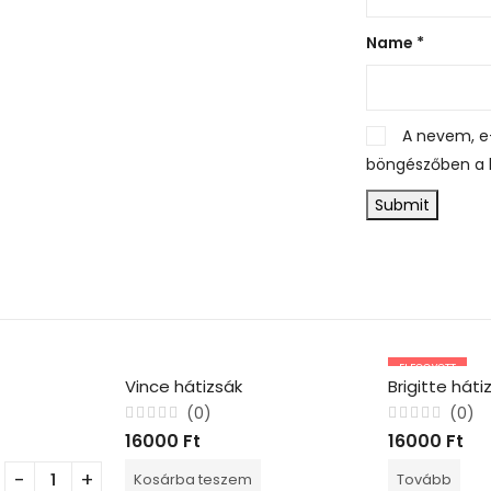
Name
*
A nevem, e
böngészőben a 
ELFOGYOTT
Vince hátizsák
Brigitte háti
(0)
(0)
Értékelés:
Értékelés:
16000
Ft
16000
Ft
0
0
/
/
5
5
Kosárba teszem
Tovább