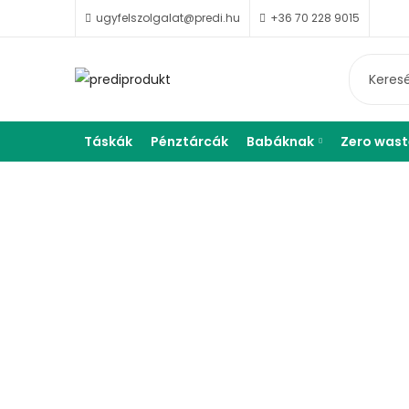
ugyfelszolgalat@predi.hu
+36 70 228 9015
Táskák
Pénztárcák
Babáknak
Zero wast