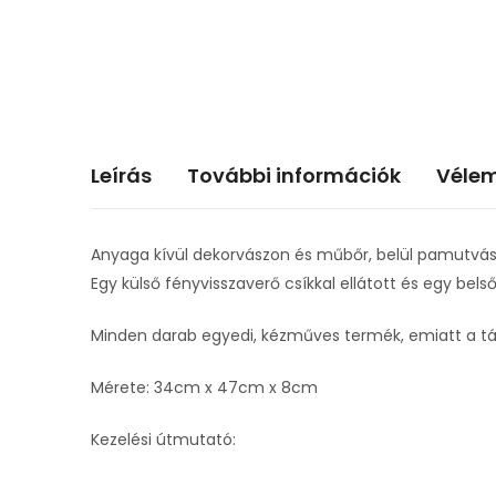
Leírás
További információk
Vélem
Anyaga kívül dekorvászon és műbőr, belül pamutvás
Egy külső fényvisszaverő csíkkal ellátott és egy bels
Minden darab egyedi, kézműves termék, emiatt a tá
Mérete: 34cm x 47cm x 8cm
Kezelési útmutató: