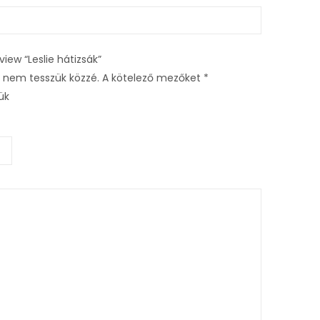
eview “Leslie hátizsák”
 nem tesszük közzé.
A kötelező mezőket
*
tük