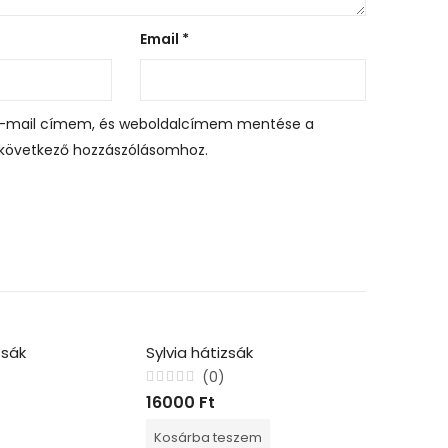
Email
*
-mail címem, és weboldalcímem mentése a
következő hozzászólásomhoz.
zsák
Sylvia hátizsák
Réka há
(0)
Értékelés:
Értékelé
16000
Ft
16000
F
0
0
/
/
5
5
Kosárba teszem
Kosárba