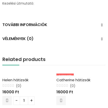
Kezelési útmutató:
TOVÁBBI INFORMÁCIÓK
VÉLEMÉNYEK (0)
Related products
ELFOGYOTT
Helen hátizsák
Catherine hátizsák
(0)
(0)
Értékelés:
Értékelés:
16000
Ft
16000
Ft
0
0
/
/
5
5