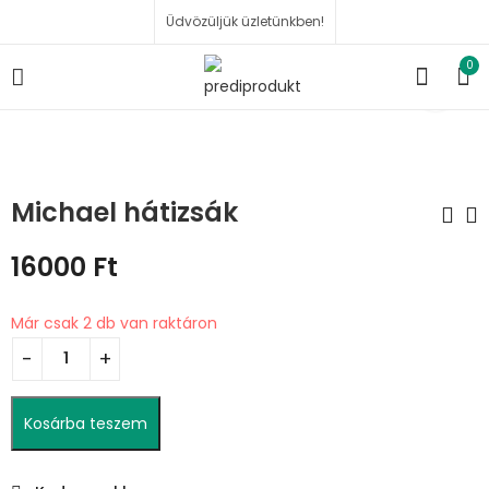
Üdvözüljük üzletünkben!
0
Michael hátizsák
16000
Ft
Újraszalvéta
Leslie pénztárca
1500
5500
Ft
Ft
Már csak 2 db van raktáron
Kosárba teszem