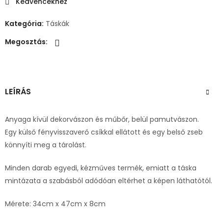
Kedvencekhez
Kategória:
Táskák
Megosztás:
LEÍRÁS
Anyaga kívül dekorvászon és műbőr, belül pamutvászon.
Egy külső fényvisszaverő csíkkal ellátott és egy belső zseb
könnyíti meg a tárolást.
Minden darab egyedi, kézműves termék, emiatt a táska
mintázata a szabásból adódóan eltérhet a képen láthatótól.
Mérete: 34cm x 47cm x 8cm