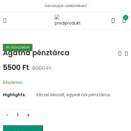
Üdvözüljük üzletünkben!
0
8
% KEDVEZMÉNY
Agatha pénztárca
5500
Ft
6000
Ft
Agatha hátizsák
Petra pénztárca
16000
5500
Ft
Ft
6000
Ft
Készleten
Highlights:
Kézzel készült, egyedi női pénztárca.