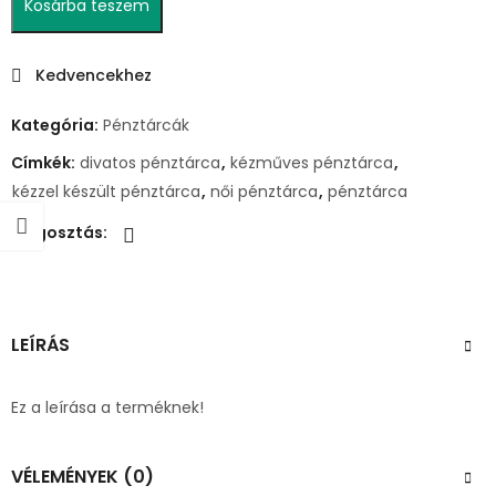
Kosárba teszem
Kedvencekhez
Kategória:
Pénztárcák
Címkék:
divatos pénztárca
,
kézműves pénztárca
,
kézzel készült pénztárca
,
női pénztárca
,
pénztárca
Megosztás:
LEÍRÁS
Ez a leírása a terméknek!
VÉLEMÉNYEK (0)