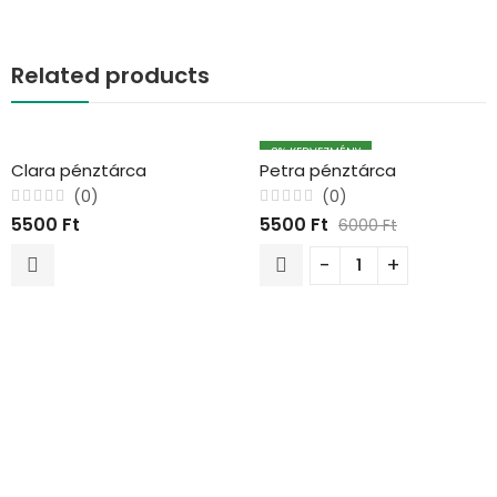
Related products
8
% KEDVEZMÉNY
Clara pénztárca
Petra pénztárca
(0)
(0)
Értékelés:
Értékelés:
5500
Ft
5500
Ft
6000
Ft
0
0
/
/
5
5