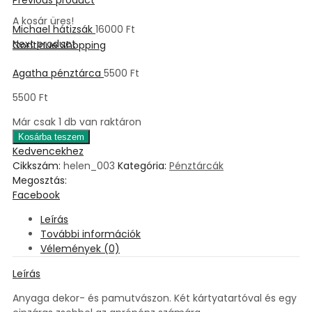
A kosár üres!
Michael hátizsák
16000
Ft
Next product
Continue Shopping
Agatha pénztárca
5500
Ft
5500
Ft
Már csak 1 db van raktáron
Kosárba teszem
Kedvencekhez
Cikkszám:
helen_003
Kategória:
Pénztárcák
Megosztás:
Facebook
Leírás
További információk
Vélemények (0)
Leírás
Anyaga dekor- és pamutvászon. Két kártyatartóval és egy