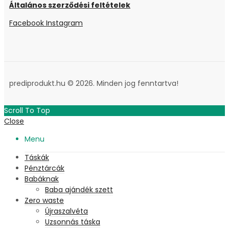
Általános szerződési feltételek
Facebook
Instagram
prediprodukt.hu © 2026. Minden jog fenntartva!
Scroll To Top
Close
Menu
Táskák
Pénztárcák
Babáknak
Baba ajándék szett
Zero waste
Újraszalvéta
Uzsonnás táska