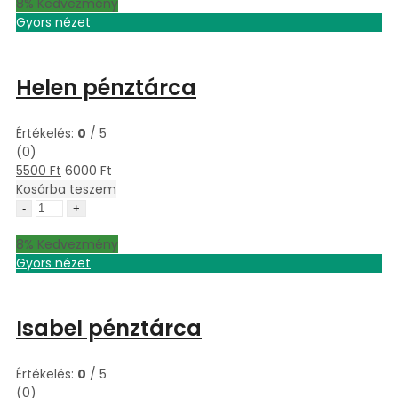
8
% Kedvezmény
Gyors nézet
Helen pénztárca
Értékelés:
0
/ 5
(0)
5500
Ft
6000
Ft
Kosárba teszem
Helen
pénztárca
8
% Kedvezmény
quantity
Gyors nézet
Isabel pénztárca
Értékelés:
0
/ 5
(0)