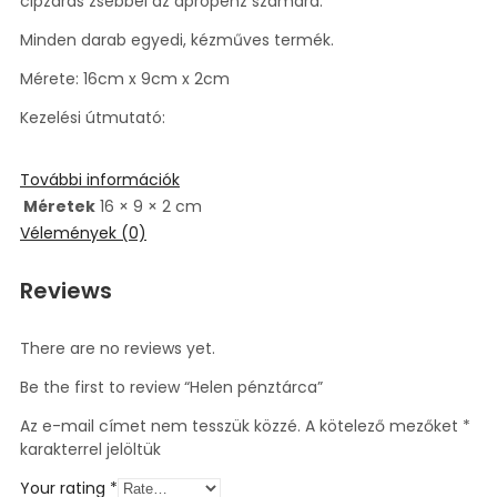
cipzáras zsebbel az aprópénz számára.
Minden darab egyedi, kézműves termék.
Mérete: 16cm x 9cm x 2cm
Kezelési útmutató:
További információk
Méretek
16 × 9 × 2 cm
Vélemények (0)
Reviews
There are no reviews yet.
Be the first to review “Helen pénztárca”
Az e-mail címet nem tesszük közzé.
A kötelező mezőket
*
karakterrel jelöltük
Your rating
*