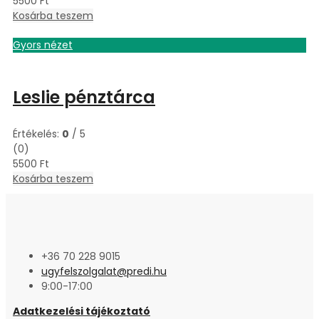
5500
Ft
Kosárba teszem
Gyors nézet
Leslie pénztárca
Értékelés:
0
/ 5
(0)
5500
Ft
Kosárba teszem
+36 70 228 9015
ugyfelszolgalat@predi.hu
9:00-17:00
Adatkezelési tájékoztató