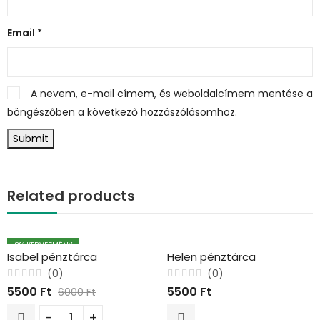
Email
*
A nevem, e-mail címem, és weboldalcímem mentése a
böngészőben a következő hozzászólásomhoz.
Related products
8
% KEDVEZMÉNY
Isabel pénztárca
Helen pénztárca
(0)
(0)
Értékelés:
Értékelés:
5500
Ft
5500
Ft
6000
Ft
0
0
/
/
5
5